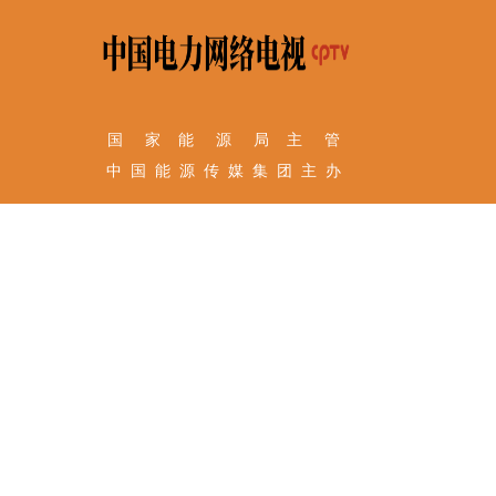
国 家 能 源 局 主 管
中 国 能 源 传 媒 集 团 主 办