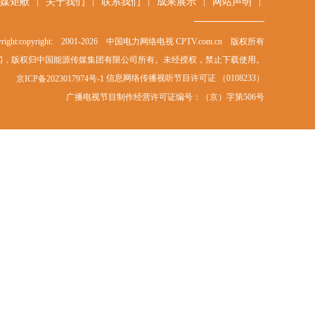
|
|
|
|
|
媒矩献
关于我们
联系我们
成果展示
网站声明
right:copyright: 2001-
2026
中国电力网络电视 CPTV.com.cn 版权所有
闻，版权归中国能源传媒集团有限公司所有。未经授权，禁止下载使用。
信息网络传播视听节目许可证 （0108233）
京ICP备2023017974号-1
广播电视节目制作经营许可证编号：（京）字第506号