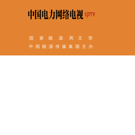
国 家 能 源 局 主 管
中 国 能 源 传 媒 集 团 主 办