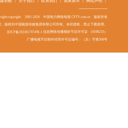
|
|
|
|
|
媒矩献
关于我们
联系我们
成果展示
网站声明
right:copyright: 2001-
2026
中国电力网络电视 CPTV.com.cn 版权所有
闻，版权归中国能源传媒集团有限公司所有。未经授权，禁止下载使用。
信息网络传播视听节目许可证 （0108233）
京ICP备2023017974号-1
广播电视节目制作经营许可证编号：（京）字第506号