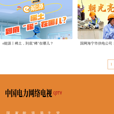
e能源丨稀土，到底“稀”在哪儿？
国网海宁市供电公司
1
国 家 能 源 局 主 管