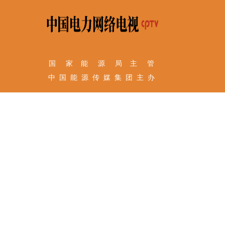
国 家 能 源 局 主 管
中 国 能 源 传 媒 集 团 主 办