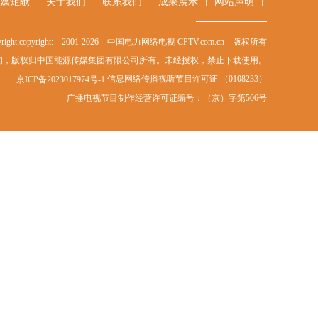
|
|
|
|
|
媒矩献
关于我们
联系我们
成果展示
网站声明
right:copyright: 2001-
2026
中国电力网络电视 CPTV.com.cn 版权所有
闻，版权归中国能源传媒集团有限公司所有。未经授权，禁止下载使用。
信息网络传播视听节目许可证 （0108233）
京ICP备2023017974号-1
广播电视节目制作经营许可证编号：（京）字第506号