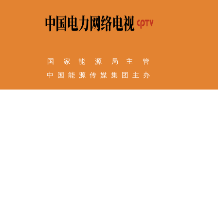
国 家 能 源 局 主 管
中 国 能 源 传 媒 集 团 主 办