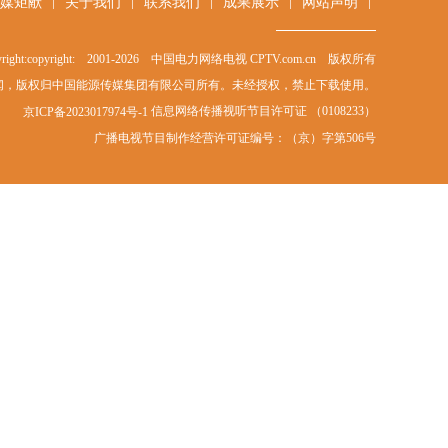
|
|
|
|
|
媒矩献
关于我们
联系我们
成果展示
网站声明
right:copyright: 2001-
2026
中国电力网络电视 CPTV.com.cn 版权所有
闻，版权归中国能源传媒集团有限公司所有。未经授权，禁止下载使用。
信息网络传播视听节目许可证 （0108233）
京ICP备2023017974号-1
广播电视节目制作经营许可证编号：（京）字第506号