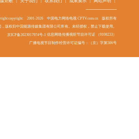
|
|
|
|
|
媒矩献
关于我们
联系我们
成果展示
网站声明
right:copyright: 2001-
2026
中国电力网络电视 CPTV.com.cn 版权所有
闻，版权归中国能源传媒集团有限公司所有。未经授权，禁止下载使用。
信息网络传播视听节目许可证 （0108233）
京ICP备2023017974号-1
广播电视节目制作经营许可证编号：（京）字第506号