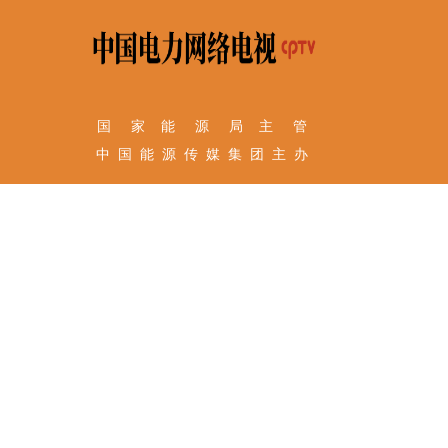
国 家 能 源 局 主 管
中 国 能 源 传 媒 集 团 主 办