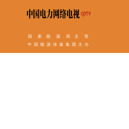
国 家 能 源 局 主 管
中 国 能 源 传 媒 集 团 主 办