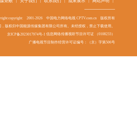
|
|
|
|
|
媒矩献
关于我们
联系我们
成果展示
网站声明
right:copyright: 2001-
2026
中国电力网络电视 CPTV.com.cn 版权所有
闻，版权归中国能源传媒集团有限公司所有。未经授权，禁止下载使用。
信息网络传播视听节目许可证 （0108233）
京ICP备2023017974号-1
广播电视节目制作经营许可证编号：（京）字第506号