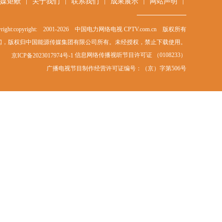
|
|
|
|
|
媒矩献
关于我们
联系我们
成果展示
网站声明
right:copyright: 2001-
2026
中国电力网络电视 CPTV.com.cn 版权所有
闻，版权归中国能源传媒集团有限公司所有。未经授权，禁止下载使用。
信息网络传播视听节目许可证 （0108233）
京ICP备2023017974号-1
广播电视节目制作经营许可证编号：（京）字第506号