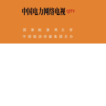
国 家 能 源 局 主 管
中 国 能 源 传 媒 集 团 主 办