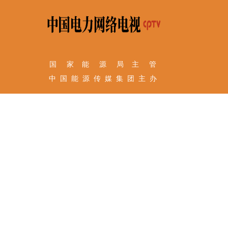
国 家 能 源 局 主 管
中 国 能 源 传 媒 集 团 主 办