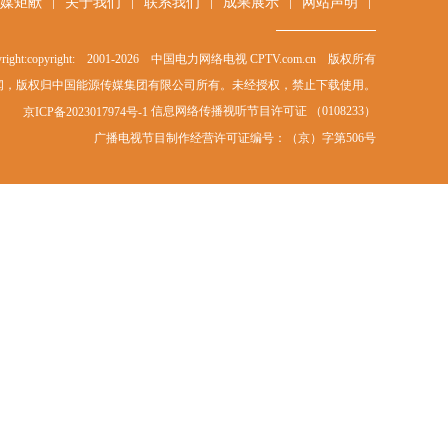
|
|
|
|
|
媒矩献
关于我们
联系我们
成果展示
网站声明
right:copyright: 2001-
2026
中国电力网络电视 CPTV.com.cn 版权所有
闻，版权归中国能源传媒集团有限公司所有。未经授权，禁止下载使用。
信息网络传播视听节目许可证 （0108233）
京ICP备2023017974号-1
广播电视节目制作经营许可证编号：（京）字第506号