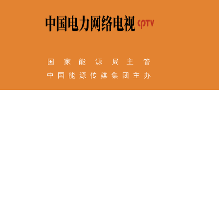
国 家 能 源 局 主 管
中 国 能 源 传 媒 集 团 主 办