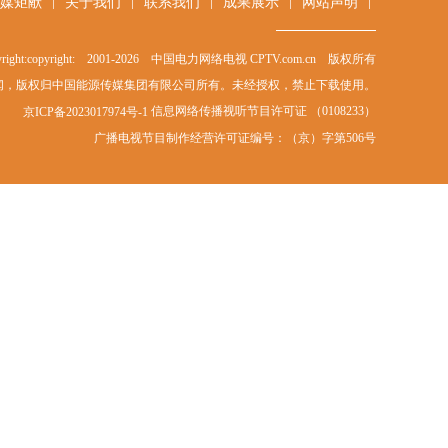
|
|
|
|
|
媒矩献
关于我们
联系我们
成果展示
网站声明
right:copyright: 2001-
2026
中国电力网络电视 CPTV.com.cn 版权所有
闻，版权归中国能源传媒集团有限公司所有。未经授权，禁止下载使用。
信息网络传播视听节目许可证 （0108233）
京ICP备2023017974号-1
广播电视节目制作经营许可证编号：（京）字第506号