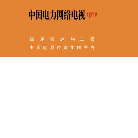
国 家 能 源 局 主 管
中 国 能 源 传 媒 集 团 主 办