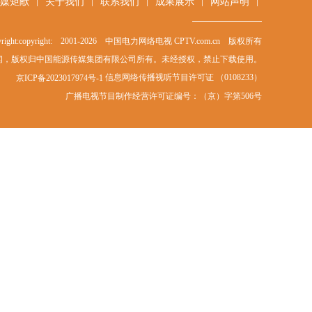
|
|
|
|
|
媒矩献
关于我们
联系我们
成果展示
网站声明
right:copyright: 2001-
2026
中国电力网络电视 CPTV.com.cn 版权所有
闻，版权归中国能源传媒集团有限公司所有。未经授权，禁止下载使用。
信息网络传播视听节目许可证 （0108233）
京ICP备2023017974号-1
广播电视节目制作经营许可证编号：（京）字第506号